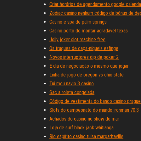
Criar horários de agendamento google calenda
Zodiac casino nenhum código de bônus de de
Casino e spa de palm springs
Casino perto de montar agradável texas
Jolly joker slot machine free
Os truques de caça-níqueis esfinge
Novos interruptores dip de poker 2
É dia de negociação o mesmo que jogar
Linha de jogo de oregon vs ohio state
Tui meu navio 3 casino
Sac a roleta congelada
Código de vestimenta do banco casino prague
Slots do campeonato do mundo ironman 70.3
Achados do casino no show do mar
Loja de surf black jack whitianga
Rio espírito casino tulsa margaritaville