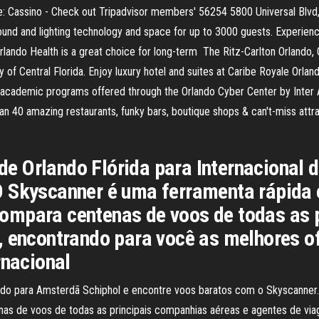
re: Cassino - Check out Tripadvisor members' 56254 5800 Universal Blv
 sound and lighting technology and space for up to 3000 guests. Experie
 Orlando Health is a great choice for long-term The Ritz-Carlton Orlando
of Central Florida. Enjoy luxury hotel and suites at Caribe Royale Orlan
ll academic programs offered through the Orlando Cyber Center by Inter 
40 amazing restaurants, funky bars, boutique shops & can't-miss attract
 Orlando Flórida para Internacional 
O Skyscanner é uma ferramenta rápida 
ompara centenas de voos de todas as 
, encontrando para você as melhores o
rnacional
ndo para Amsterdã Schiphol e encontre voos baratos com o Skyscanner.
s de voos de todas as principais companhias aéreas e agentes de viag