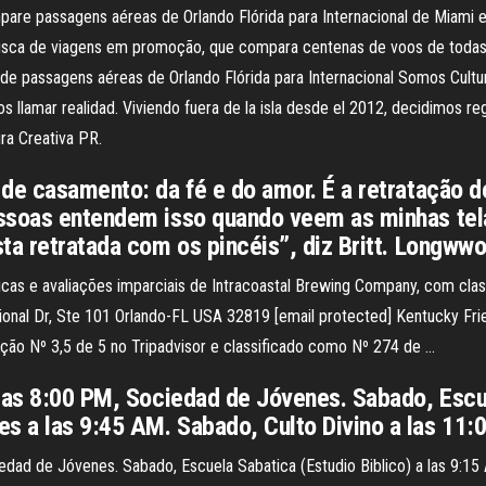
pare passagens aéreas de Orlando Flórida para Internacional de Miami 
usca de viagens em promoção, que compara centenas de voos de todas 
de passagens aéreas de Orlando Flórida para Internacional Somos Cultur
llamar realidad. Viviendo fuera de la isla desde el 2012, decidimos re
ura Creativa PR.
s de casamento: da fé e do amor. É a retrataçã
essoas entendem isso quando veem as minhas tel
ta retratada com os pincéis”, diz Britt. Longww
cas e avaliações imparciais de Intracoastal Brewing Company, com class
al Dr, Ste 101 Orlando-FL USA 32819 [email protected] Kentucky Fried
ação Nº 3,5 de 5 no Tripadvisor e classificado como Nº 274 de …
las 8:00 PM, Sociedad de Jóvenes. Sabado, Escue
s a las 9:45 AM. Sabado, Culto Divino a las 11
iedad de Jóvenes. Sabado, Escuela Sabatica (Estudio Biblico) a las 9: